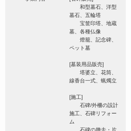
​ 和型墓石、洋型
墓石、五輪塔
宝筐印塔、地蔵
墓、各種仏像
燈籠、記念碑、
ペット墓
[墓装用品販売]
塔婆立、花筒、
線香台一式、蝋燭立
[施工]
石碑/外柵の設計
施工、石碑リフォー
ム
石碑の撤去・片