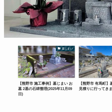
墓じまい
墓じまい
地の墓じ
【熊野市 施工事例】墓じまい お
【熊野市 有馬町】
墓 2基の石碑整理(2025年11月09
見積りに行ってき
日)