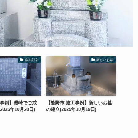
追加刻字
新しいお墓
工事例】磯崎でご戒
【熊野市 施工事例】新しいお墓
【熊野
025年10月20日)
の建立(2025年10月19日)
（霊標
た。（費
(2025年