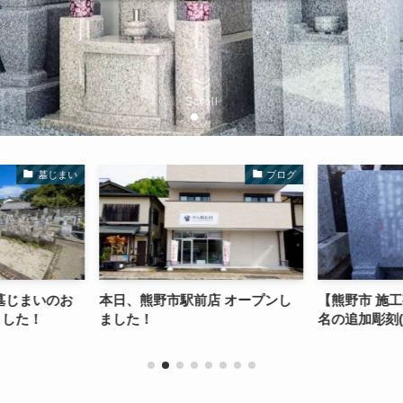
Scroll
墓じまい
ブログ
墓じまいのお
本日、熊野市駅前店 オープンし
【熊野市 施
ました！
ました！
名の追加彫刻(2